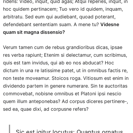
ridens: Video, inquit, quid agas; Atqui reperies, inquit, in
hoc quidem pertinacem; Tuo vero id quidem, inquam,
arbitratu. Sed eum qui audiebant, quoad poterant,
defendebant sententiam suam. A mene tu?
Videsne
quam sit magna dissensio?
Verum tamen cum de rebus grandioribus dicas, ipsae
res verba rapiunt; Etenim si delectamur, cum scribimus,
quis est tam invidus, qui ab eo nos abducat? Hoc
dictum in una re latissime patet, ut in omnibus factis re,
non teste moveamur. Stoicos roga. Vitiosum est enim in
dividendo partem in genere numerare. Sin te auctoritas
commovebat, nobisne omnibus et Platoni ipsi nescio
quem illum anteponebas? Ad corpus diceres pertinere-,
sed ea, quae dixi, ad corpusne refers?
Sic est igitur locutus: Quantus ornatus